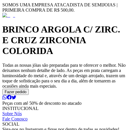
SOMOS UMA EMPRESA ATACADISTA DE SEMIJOIAS |
PRIMEIRA COMPRA DE R$ 500,00.
BRINCO ARGOLA C/ ZIRC.
E CRUZ ZIRCONIA
COLORIDA
Todas as nossas jóias são preparadas para te oferecer o melhor. Não
deixamos nenhum detalhe de lado. As peças em prata carregam a
luminosidade do metal e, através de um design arrojado, trazem um
toque de sofisticação para o seu dia a dia, além de tornarem as
ocasiões ainda mais especiais.
Fazer pedido
Peças com até 50% de desconto no atacado
INSTITUCIONAL
Sobre Nós
Fale Conosco
SOCIAL
Siga-nos no Instagram e fique por dentro de todas as novidades!